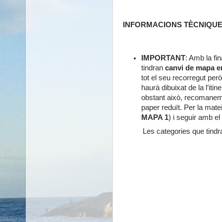
INFORMACIONS TÈCNIQUE
IMPORTANT
: Amb la fin
tindran
canvi de mapa en
tot el seu recorregut pe
haurà dibuixat de la l’itin
obstant això, recomanem
paper reduït. Per la mat
MAPA 1
) i seguir amb e
Les categories que tindr