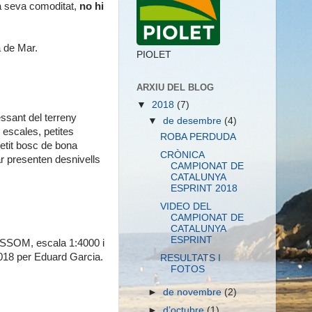
la seva comoditat,
no hi
 de Mar.
PIOLET
ARXIU DEL BLOG
▼
2018
(7)
ssant del terreny
▼
de desembre
(4)
 escales, petites
ROBA PERDUDA
petit bosc de bona
CRÒNICA
Far presenten desnivells
CAMPIONAT DE
CATALUNYA
ESPRINT 2018
VIDEO DEL
CAMPIONAT DE
CATALUNYA
ESPRINT
ISSOM, escala 1:4000 i
 2018 per Eduard Garcia.
RESULTATS I
FOTOS
►
de novembre
(2)
►
d’octubre
(1)