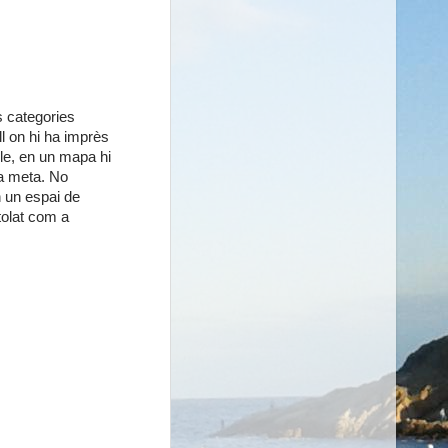
es categories
ull on hi ha imprès
le, en un mapa hi
 la meta. No
n un espai de
tolat com a