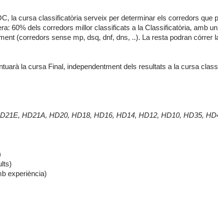
 la cursa classificatòria serveix per determinar els corredors que p
: 60% dels corredors millor classificats a la Classificatòria, amb 
ment (corredors sense mp, dsq, dnf, dns, ..). La resta podran córrer l
uarà la cursa Final, independentment dels resultats a la cursa classif
HD21E, HD21A, HD20, HD18, HD16, HD14, HD12, HD10, HD35, HD
)
lts)
mb experiència)