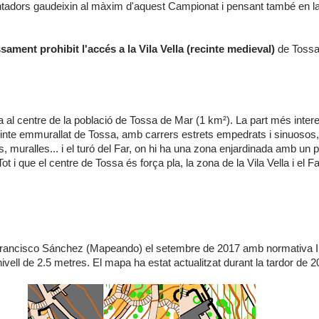
ientadors gaudeixin al màxim d'aquest Campionat i pensant també en 
sament prohibit l'accés a la Vila Vella (recinte medieval)
de Tossa
a al centre de la població de Tossa de Mar (1 km²). La part més intere
ecinte emmurallat de Tossa, amb carrers estrets empedrats i sinuosos,
rs, muralles... i el turó del Far, on hi ha una zona enjardinada amb un 
 Tot i que el centre de Tossa és força pla, la zona de la Vila Vella i el 
Francisco Sánchez (Mapeando) el setembre de 2017 amb normativa 
ivell de 2.5 metres. El mapa ha estat actualitzat durant la tardor de