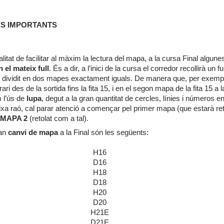
S IMPORTANTS
alitat de facilitar al màxim la lectura del mapa, a la cursa Final algun
 el mateix full
. És a dir, a l’inici de la cursa el corredor recollirà un f
rò dividit en dos mapes exactament iguals. De manera que, per exemp
erari des de la sortida fins la fita 15, i en el segon mapa de la fita 15 a
 l’ús de
lupa
, degut a la gran quantitat de cercles, línies i números e
eixa raó, cal parar atenció a començar pel primer mapa (que estarà re
l
MAPA 2
(retolat com a tal).
an
canvi de mapa
a la Final són les següents
:
H16
D16
H18
D18
H20
D20
H21E
D21E