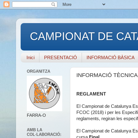
CAMPIONAT DE CAT
Inici
PRESENTACIÓ
INFORMACIÓ BÀSICA
ORGANITZA
INFORMACIÓ TÈCNICA
REGLAMENT
El Campionat de Catalunya Espr
FCOC (2018) i per les Especifi
FARRA-O
reglaments, regiran les especif
AMB LA
El Campionat de Catalunya Esp
COL·LABORACIÓ:
cursa
Final
.