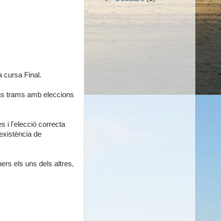
a cursa Final.
uns trams amb eleccions
 i l'elecció correcta
'existència de
ers els uns dels altres,
.