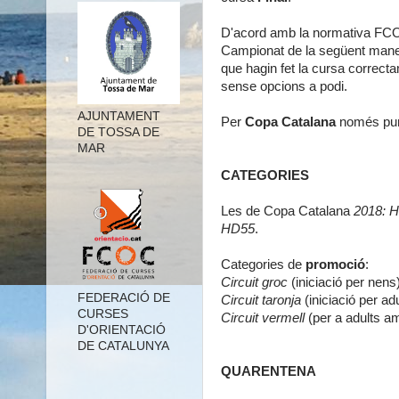
D'acord amb la normativa FCOC,
Campionat de la següent manera
que hagin fet la cursa correcta
sense opcions a podi.
AJUNTAMENT
Per
Copa Catalana
només punt
DE TOSSA DE
MAR
CATEGORIES
Les de Copa Catalana
2018: 
HD55
.
Categories de
promoció
:
Circuit groc
(iniciació per nens
FEDERACIÓ DE
Circuit taronja
(iniciació per adu
CURSES
Circuit vermell
(per a adults a
D'ORIENTACIÓ
DE CATALUNYA
QUARENTENA